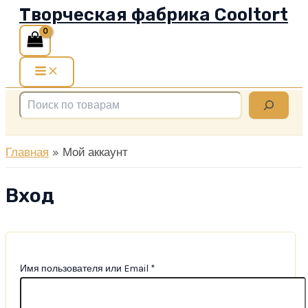
Творческая фабрика Cooltort
Перейти
к
содержимому
Main
Menu
Поиск
Главная
Мой аккаунт
Вход
Обязательно
Имя пользователя или Email
*